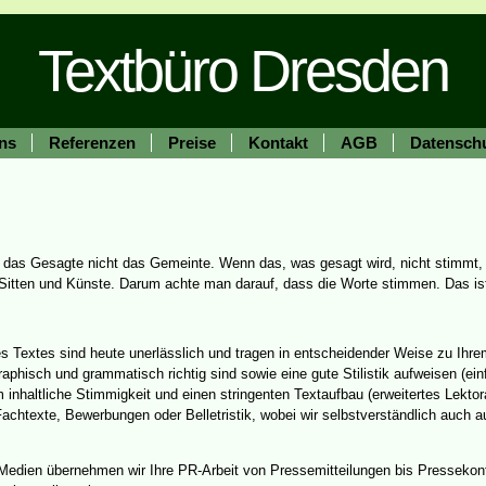
Textbüro Dresden
ns
Referenzen
Preise
Kontakt
AGB
Datensch
t das Gesagte nicht das Gemeinte. Wenn das, was gesagt wird, nicht stimmt,
Sitten und Künste. Darum achte man darauf, dass die Worte stimmen. Das ist
es Textes sind heute unerlässlich und tragen in entscheidender Weise zu Ihrem
graphisch und grammatisch richtig sind sowie eine gute Stilistik aufweisen (e
inhaltliche Stimmigkeit und einen stringenten
Textaufbau (erweitertes Lektora
achtexte, Bewerbungen oder Belletristik, wobei wir selbstverständlich auch auf
Medien übernehmen wir Ihre PR-Arbeit von Pressemitteilungen bis Pressekon